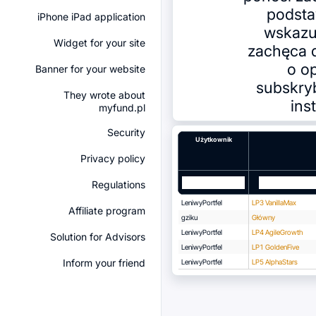
podsta
iPhone iPad application
wskazuj
Widget for your site
zachęca 
o o
Banner for your website
subskry
They wrote about
ins
myfund.pl
Security
Użytkownik
Privacy policy
Regulations
LeniwyPortfel
LP3 VanillaMax
Affiliate program
gziku
Główny
LeniwyPortfel
LP4 AgileGrowth
Solution for Advisors
LeniwyPortfel
LP1 GoldenFive
Inform your friend
LeniwyPortfel
LP5 AlphaStars