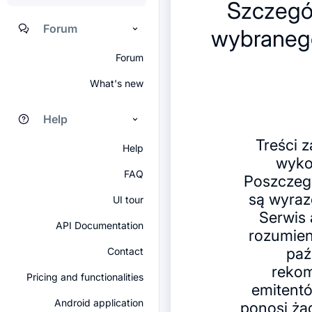
Szczegó
Forum
wybranego
Forum
What's new
Help
Treści 
Help
wyko
FAQ
Poszczegó
są wyraz
UI tour
Serwis 
API Documentation
rozumien
paź
Contact
rekom
Pricing and functionalities
emitentó
Android application
ponosi ża