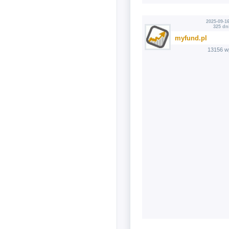
2025-09-16
325 dn
myfund.pl
13156 w