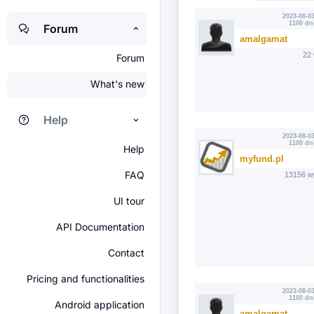
2023-08-03
1100 dn
Forum
amalgamat
22
Forum
What's new
Help
2023-08-03
1100 dn
Help
myfund.pl
FAQ
13156 w
UI tour
API Documentation
Contact
Pricing and functionalities
2023-08-03
1100 dn
Android application
amalgamat