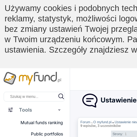
Używamy cookies i podobnych techno
reklamy, statystyk, możliwości logo
bez zmiany ustawień Twojej przegl
w Twoim urządzeniu końcowym. Pam
ustawienia. Szczegóły znajdziesz 
Ustawienie
Tools
Mutual funds ranking
Forum
O myfund.pl
→
Ustawienie nie
→
9 wpisów, 3 uczestników
Public portfolios
Strony:
1