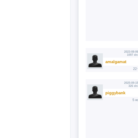
2023-08-06
1097 dn
amalgamat
22
2025-09-15
326 dn
piggybank
5 w