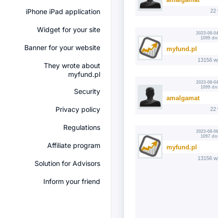
iPhone iPad application
22
Widget for your site
2023-08-04
1099 dn
Banner for your website
myfund.pl
13156 w
They wrote about
myfund.pl
2023-08-04
1099 dn
Security
amalgamat
Privacy policy
22
Regulations
2023-08-06
1097 dn
Affiliate program
myfund.pl
13156 w
Solution for Advisors
Inform your friend