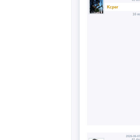
61 dn
Kcper
16 w
2026-06-07
61 dn