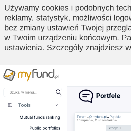
Używamy cookies i podobnych techno
reklamy, statystyk, możliwości logo
bez zmiany ustawień Twojej przegl
w Twoim urządzeniu końcowym. Pam
ustawienia. Szczegóły znajdziesz 
Portfele
Tools
Mutual funds ranking
Forum
O myfund.pl
→
Portfele
→
10 wpisów, 2 uczestników
Public portfolios
Strony:
1