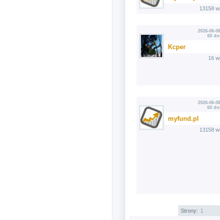
13158 w
2026-06-08
60 dn
Kcper
16 w
2026-06-08
60 dn
myfund.pl
13158 w
Strony:
1