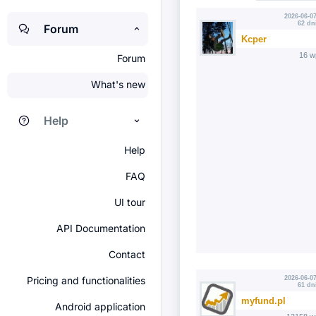
2026-06-07
62 dn
Forum
Kcper
16 w
Forum
What's new
Help
Help
FAQ
UI tour
API Documentation
Contact
Pricing and functionalities
2026-06-07
61 dn
myfund.pl
Android application