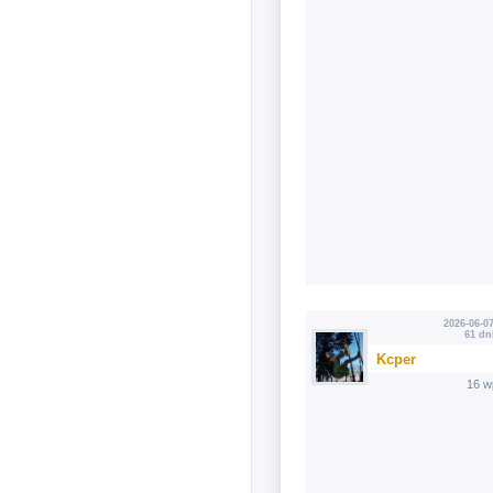
2026-06-07
61 dn
Kcper
16 w