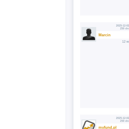
2025-12-02
250 dn
Marcin
12 w
2025-12-02
250 dn
myfund.pl