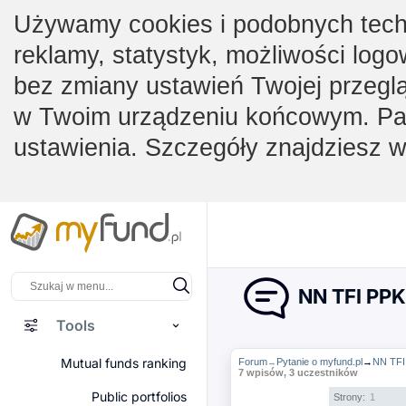
Używamy cookies i podobnych techno
reklamy, statystyk, możliwości logo
bez zmiany ustawień Twojej przegl
w Twoim urządzeniu końcowym. Pam
ustawienia. Szczegóły znajdziesz 
NN TFI PPK
Tools
Mutual funds ranking
Forum
Pytanie o myfund.pl
→
NN TFI
→
7 wpisów, 3 uczestników
Public portfolios
Strony:
1