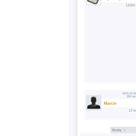
13163 
2025-12-02
250 dn
Marcin
12 w
Strony:
1