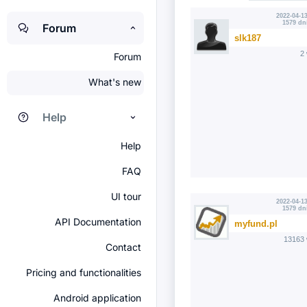
2022-04-13
1579 dn
Forum
slk187
2
Forum
What's new
Help
Help
FAQ
UI tour
2022-04-13
1579 dn
API Documentation
myfund.pl
13163 
Contact
Pricing and functionalities
Android application