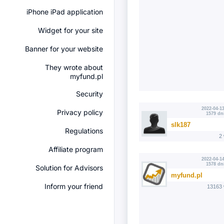
iPhone iPad application
Widget for your site
Banner for your website
They wrote about
myfund.pl
Security
2022-04-13
Privacy policy
1579 dn
slk187
Regulations
2
Affiliate program
2022-04-14
1578 dn
Solution for Advisors
myfund.pl
Inform your friend
13163 