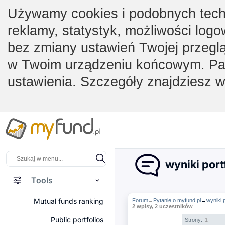
Używamy cookies i podobnych techno
reklamy, statystyk, możliwości logo
bez zmiany ustawień Twojej przegl
w Twoim urządzeniu końcowym. Pam
ustawienia. Szczegóły znajdziesz 
wyniki port
Tools
Mutual funds ranking
Forum
Pytanie o myfund.pl
→
wyniki 
→
2 wpisy, 2 uczestników
Public portfolios
Strony:
1