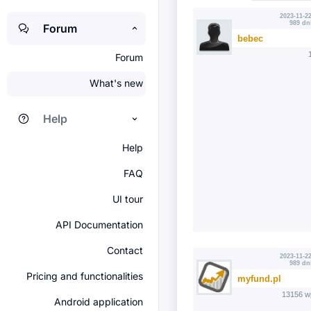
2023-11-22
989 dn
Forum
bebec
Forum
What's new
Help
Help
FAQ
UI tour
API Documentation
Contact
2023-11-22
989 dn
Pricing and functionalities
myfund.pl
13156 w
Android application