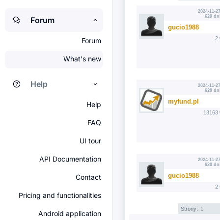
2024-11-27
620 dn
Forum
gucio1988
2
Forum
What's new
Help
2024-11-27
620 dn
myfund.pl
Help
13163 
FAQ
UI tour
API Documentation
2024-11-27
620 dn
gucio1988
Contact
2
Pricing and functionalities
Strony:
1
Android application