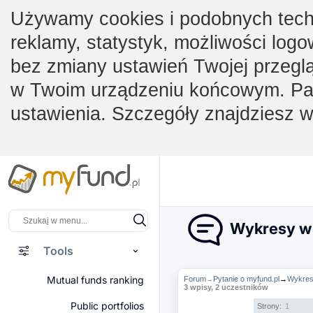
Używamy cookies i podobnych techno
reklamy, statystyk, możliwości logo
bez zmiany ustawień Twojej przegl
w Twoim urządzeniu końcowym. Pam
ustawienia. Szczegóły znajdziesz 
Wykresy w 
Tools
Mutual funds ranking
Forum
Pytanie o myfund.pl
→
Wykres
→
3 wpisy, 2 uczestników
Public portfolios
Strony:
1