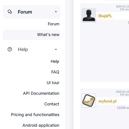
2025-01-13
570 dn
Forum
BlejkPL
Forum
What's new
Help
Help
FAQ
UI tour
2025-01-13
API Documentation
570 dn
myfund.pl
Contact
13156 w
Pricing and functionalities
Android application