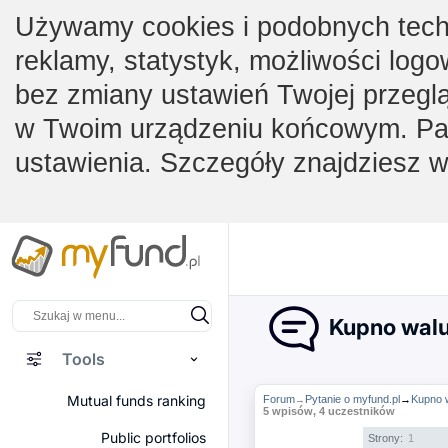
Używamy cookies i podobnych techno
reklamy, statystyk, możliwości logo
bez zmiany ustawień Twojej przegl
w Twoim urządzeniu końcowym. Pam
ustawienia. Szczegóły znajdziesz 
Kupno walu
Tools
Mutual funds ranking
Forum
Pytanie o myfund.pl
→
Kupno 
→
5 wpisów, 4 uczestników
Public portfolios
Strony:
1