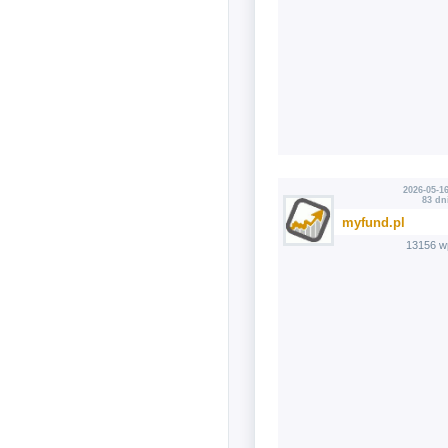
2026-05-16
83 dn
myfund.pl
13156 w