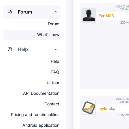
2025-07-07
395 dn
Forum
PeriMCS
230 w
Forum
What's new
Help
Help
FAQ
UI tour
API Documentation
2025-07-07
395 dn
Contact
myfund.pl
Pricing and functionalities
13156 w
Android application