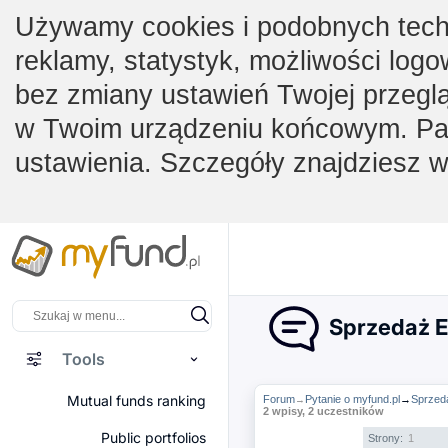
Używamy cookies i podobnych techno
reklamy, statystyk, możliwości logo
bez zmiany ustawień Twojej przegl
w Twoim urządzeniu końcowym. Pam
ustawienia. Szczegóły znajdziesz 
Sprzedaż E
Tools
Mutual funds ranking
Forum
Pytanie o myfund.pl
→
Sprzed
→
2 wpisy, 2 uczestników
Public portfolios
Strony:
1