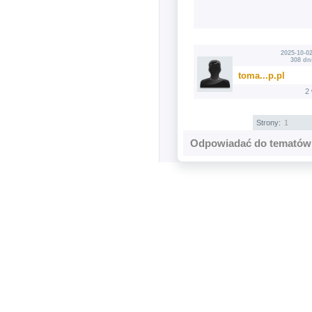
2025-10-02
308 dn
toma...p.pl
2
Strony:
1
Odpowiadać do tematów 