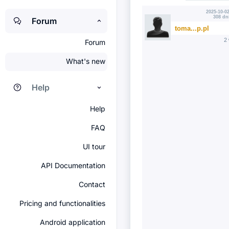
2025-10-02
308 dn
Forum
toma...p.pl
2
Forum
What's new
Help
Help
FAQ
UI tour
API Documentation
Contact
Pricing and functionalities
Android application