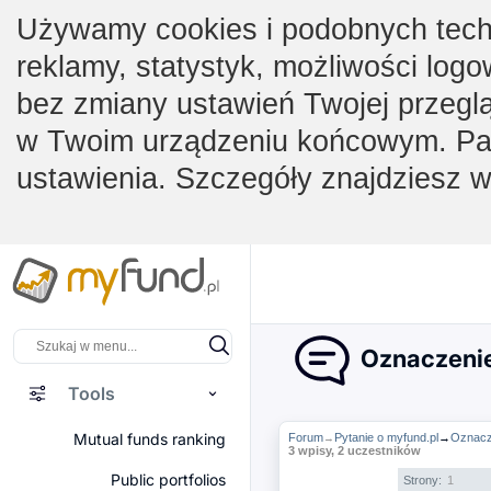
Używamy cookies i podobnych techno
reklamy, statystyk, możliwości logo
bez zmiany ustawień Twojej przegl
w Twoim urządzeniu końcowym. Pam
ustawienia. Szczegóły znajdziesz 
Oznaczenie 
Tools
Mutual funds ranking
Forum
Pytanie o myfund.pl
→
Oznacze
→
3 wpisy, 2 uczestników
Public portfolios
Strony:
1