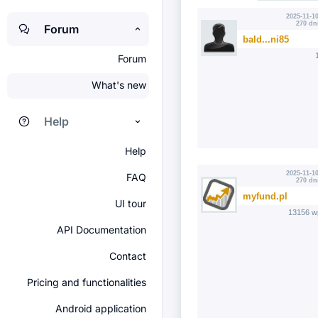
2025-11-10
270 dn
Forum
bald...ni85
Forum
What's new
Help
Help
2025-11-10
FAQ
270 dn
myfund.pl
UI tour
13156 w
API Documentation
Contact
Pricing and functionalities
Android application