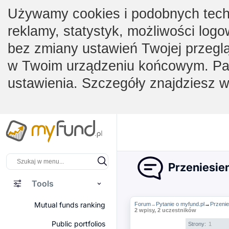
Używamy cookies i podobnych techno
reklamy, statystyk, możliwości logo
bez zmiany ustawień Twojej przegl
w Twoim urządzeniu końcowym. Pam
ustawienia. Szczegóły znajdziesz 
Przeniesien
Tools
Mutual funds ranking
Forum
Pytanie o myfund.pl
→
Przenie
→
2 wpisy, 2 uczestników
Public portfolios
Strony:
1