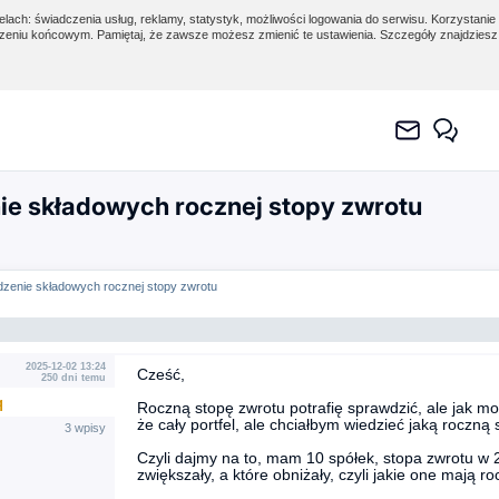
lach: świadczenia usług, reklamy, statystyk, możliwości logowania do serwisu. Korzystanie 
eniu końcowym. Pamiętaj, że zawsze możesz zmienić te ustawienia. Szczegóły znajdzies
e składowych rocznej stopy zwrotu
zenie składowych rocznej stopy zwrotu
2025-12-02 13:24
Cześć,
250 dni temu
q
Roczną stopę zwrotu potrafię sprawdzić, ale jak m
że cały portfel, ale chciałbym wiedzieć jaką rocz
3 wpisy
Czyli dajmy na to, mam 10 spółek, stopa zwrotu w 
zwiększały, a które obniżały, czyli jakie one mają 