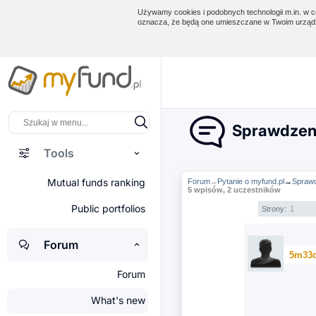
Używamy cookies i podobnych technologii m.in. w ce
oznacza, że będą one umieszczane w Twoim urządz
Sprawdzeni
Tools
Mutual funds ranking
Forum
Pytanie o myfund.pl
→
Sprawd
→
5 wpisów, 2 uczestników
Public portfolios
Strony:
1
Forum
5m33
Forum
What's new