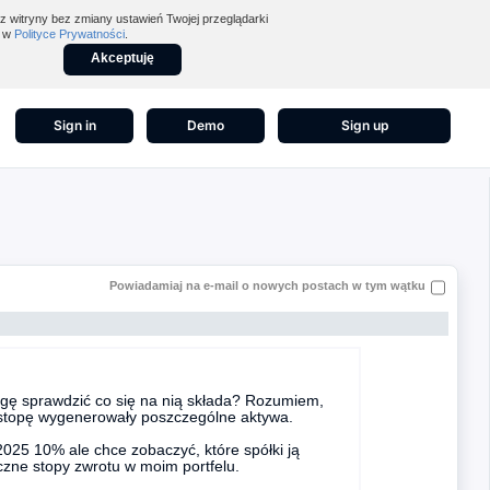
z witryny bez zmiany ustawień Twojej przeglądarki
z w
Polityce Prywatności
.
Akceptuję
Sign in
Demo
Sign up
Powiadamiaj na e-mail o nowych postach w tym wątku
ogę sprawdzić co się na nią składa? Rozumiem,
ną stopę wygenerowały poszczególne aktywa.
2025 10% ale chce zobaczyć, które spółki ją
roczne stopy zwrotu w moim portfelu.