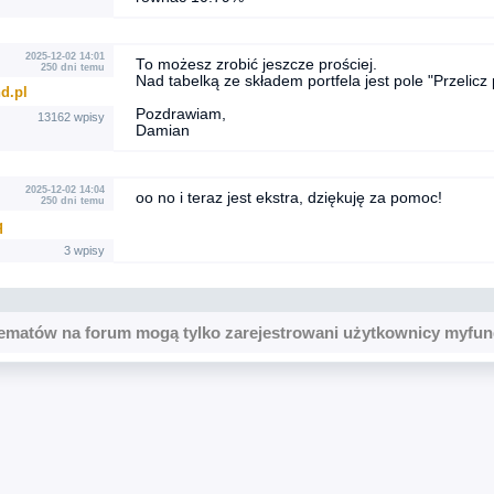
2025-12-02 14:01
To możesz zrobić jeszcze prościej.
250 dni temu
Nad tabelką ze składem portfela jest pole "Przelicz
d.pl
Pozdrawiam,
13162 wpisy
Damian
2025-12-02 14:04
oo no i teraz jest ekstra, dziękuję za pomoc!
250 dni temu
q
3 wpisy
ematów na forum mogą tylko zarejestrowani użytkownicy myfun