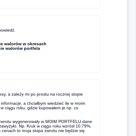
powiedź.
ie walorów w okresach
ie walorów portfela
sy, a zależy mi po prostu na rocznej stopie
informacje, a chciałbym wiedzieć ile w moim
w ciągu roku, gdzie kupowałem je np. co
ope zwrotu wygenerowały w MOIM PORTFELU dane
 zawyżyło. Np. Kruk w ciągu roku wzrósł 10.79%,
 cenach to moja stopa zwrotu nie będzie się