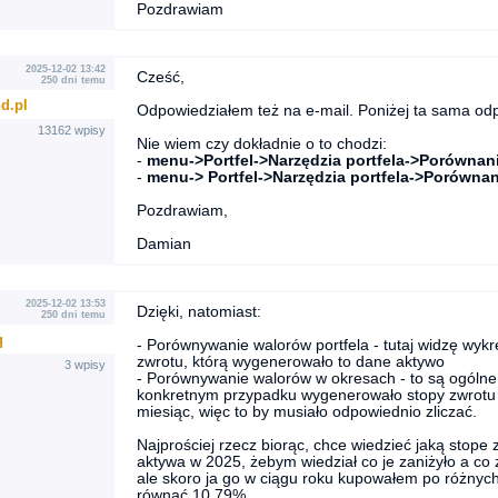
Pozdrawiam
2025-12-02 13:42
Cześć,
250 dni temu
d.pl
Odpowiedziałem też na e-mail. Poniżej ta sama od
13162 wpisy
Nie wiem czy dokładnie o to chodzi:
-
menu->Portfel->Narzędzia portfela->Porównan
-
menu-> Portfel->Narzędzia portfela->Porównan
Pozdrawiam,
Damian
2025-12-02 13:53
Dzięki, natomiast:
250 dni temu
q
- Porównywanie walorów portfela - tutaj widzę wykre
zwrotu, którą wygenerowało to dane aktywo
3 wpisy
- Porównywanie walorów w okresach - to są ogólne 
konkretnym przypadku wygenerowało stopy zwrotu 
miesiąc, więc to by musiało odpowiednio zliczać.
Najprościej rzecz biorąc, chce wiedzieć jaką st
aktywa w 2025, żebym wiedział co je zaniżyło a co
ale skoro ja go w ciągu roku kupowałem po różnych
równać 10.79%