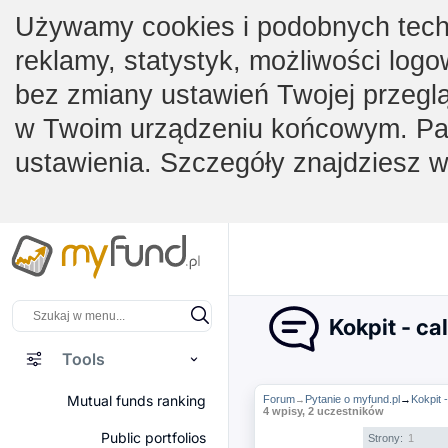
Używamy cookies i podobnych techno
reklamy, statystyk, możliwości logo
bez zmiany ustawień Twojej przegl
w Twoim urządzeniu końcowym. Pam
ustawienia. Szczegóły znajdziesz 
Kokpit - ca
Tools
Mutual funds ranking
Forum
Pytanie o myfund.pl
→
Kokpit 
→
4 wpisy, 2 uczestników
Public portfolios
Strony:
1