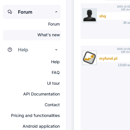
2025-12-02
249 dn
Forum
shq
38 w
Forum
What's new
Help
2025-12-02
249 dn
myfund.pl
Help
13160 w
FAQ
UI tour
API Documentation
Contact
Pricing and functionalities
Android application