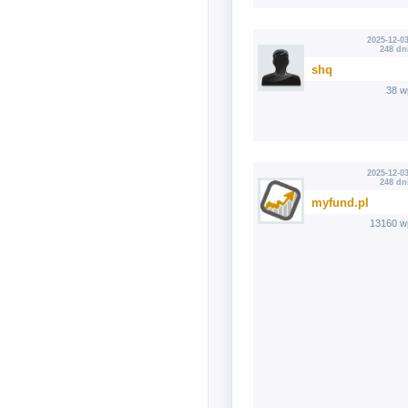
2025-12-03
248 dn
shq
38 w
2025-12-03
248 dn
myfund.pl
13160 w