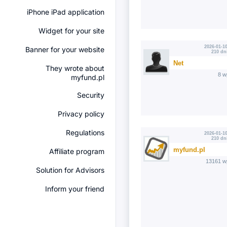
iPhone iPad application
Widget for your site
2026-01-10
Banner for your website
210 dn
Net
They wrote about
8 w
myfund.pl
Security
Privacy policy
Regulations
2026-01-10
210 dn
myfund.pl
Affiliate program
13161 w
Solution for Advisors
Inform your friend