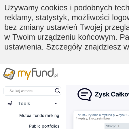
Używamy cookies i podobnych techno
reklamy, statystyk, możliwości logo
bez zmiany ustawień Twojej przegl
w Twoim urządzeniu końcowym. Pam
ustawienia. Szczegóły znajdziesz 
Zysk Całko
Tools
Mutual funds ranking
Forum
Pytanie o myfund.pl
→
Zysk Ca
→
4 wpisy, 2 uczestników
Public portfolios
Strony:
1