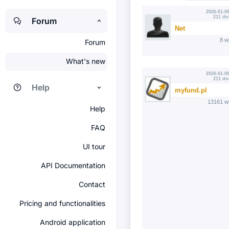
2026-01-09
211 dn
Forum
Net
8 w
Forum
What's new
2026-01-09
211 dn
Help
myfund.pl
13161 w
Help
FAQ
UI tour
API Documentation
Contact
Pricing and functionalities
Android application