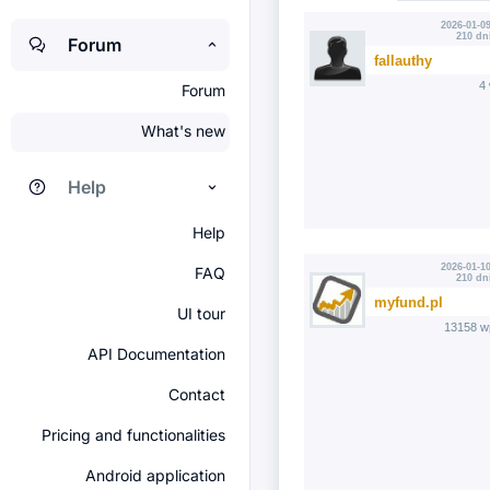
2026-01-09
210 dn
Forum
fallauthy
4
Forum
What's new
Help
Help
2026-01-10
FAQ
210 dn
myfund.pl
UI tour
13158 w
API Documentation
Contact
Pricing and functionalities
Android application