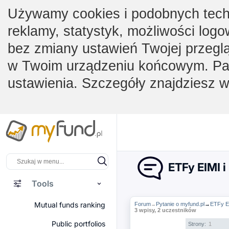
Używamy cookies i podobnych techno
reklamy, statystyk, możliwości logo
bez zmiany ustawień Twojej przegl
w Twoim urządzeniu końcowym. Pam
ustawienia. Szczegóły znajdziesz 
ETFy EIMI i
Tools
Mutual funds ranking
Forum
Pytanie o myfund.pl
→
ETFy E
→
3 wpisy, 2 uczestników
Public portfolios
Strony:
1