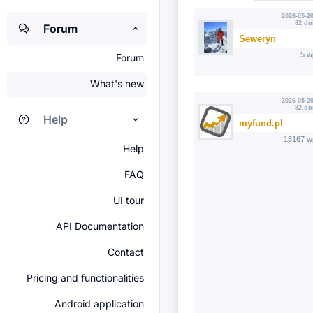
2026-05-20
82 dn
Forum
Seweryn
5 w
Forum
What's new
2026-05-20
82 dn
Help
myfund.pl
13167 w
Help
FAQ
UI tour
API Documentation
Contact
Pricing and functionalities
Android application