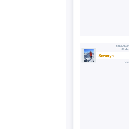
2026-06-04
66 dn
Seweryn
5 w