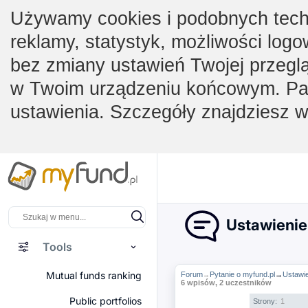
Używamy cookies i podobnych techno
reklamy, statystyk, możliwości logo
bez zmiany ustawień Twojej przegl
w Twoim urządzeniu końcowym. Pam
ustawienia. Szczegóły znajdziesz 
Ustawienie
Tools
Mutual funds ranking
Forum
Pytanie o myfund.pl
→
Ustawie
→
6 wpisów, 2 uczestników
Public portfolios
Strony:
1