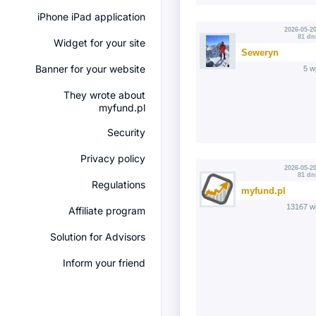
iPhone iPad application
2026-05-20
81 dn
Widget for your site
Seweryn
Banner for your website
5 w
They wrote about
myfund.pl
Security
Privacy policy
2026-05-20
81 dn
Regulations
myfund.pl
13167 w
Affiliate program
Solution for Advisors
Inform your friend