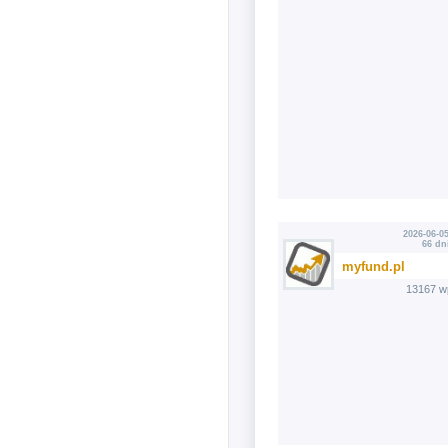
2026-06-05
66 dn
myfund.pl
13167 w