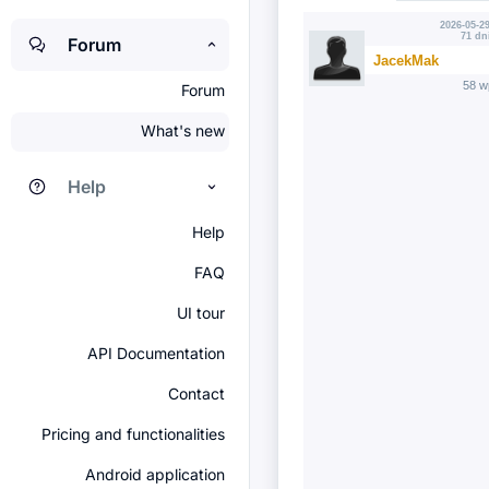
2026-05-29
71 dn
Forum
JacekMak
58 w
Forum
What's new
Help
Help
FAQ
UI tour
API Documentation
Contact
Pricing and functionalities
Android application