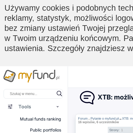
Używamy cookies i podobnych techno
reklamy, statystyk, możliwości logo
bez zmiany ustawień Twojej przegl
w Twoim urządzeniu końcowym. Pam
ustawienia. Szczegóły znajdziesz 
XTB: możli
Tools
Mutual funds ranking
Forum
Pytanie o myfund.pl
→
XTB: m
→
16 wpisów, 6 uczestników
Public portfolios
Strony:
1