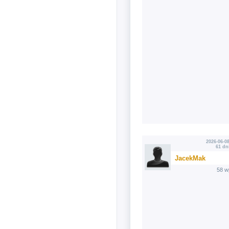
2026-06-08
61 dn
JacekMak
58 w