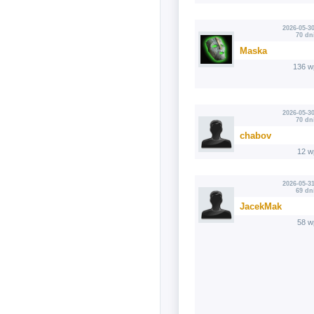
2026-05-30
70 dn
Maska
136 w
2026-05-30
70 dn
chabov
12 w
2026-05-31
69 dn
JacekMak
58 w