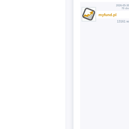
2026-05-30
70 dn
myfund.pl
13161 w