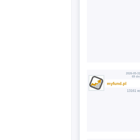
2026-05-31
69 dn
myfund.pl
13161 w