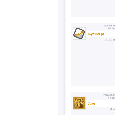
2026-06-08
61 dn
myfund.pl
13161 w
2026-06-09
60 dn
Jake
46 w