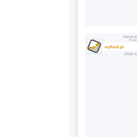
2026-05-30
71 dn
myfund.pl
13161 w