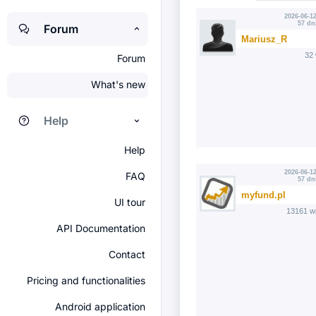
2026-06-12
57 dn
Forum
Mariusz_R
32
Forum
What's new
Help
Help
2026-06-12
FAQ
57 dn
myfund.pl
UI tour
13161 w
API Documentation
Contact
Pricing and functionalities
Android application