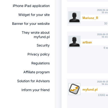
iPhone iPad application
2026-06-14
55 dn
Widget for your site
Mariusz_R
Banner for your website
32
They wrote about
2026-06-15
myfund.pl
54 dn
artban
Security
6 w
Privacy policy
Regulations
Affiliate program
Solution for Advisors
2026-06-15
54 dn
myfund.pl
Inform your friend
13161 w