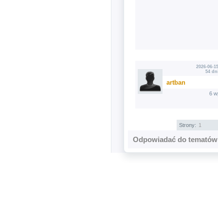
2026-06-15
54 dn
artban
6 w
Strony:
1
Odpowiadać do tematów 