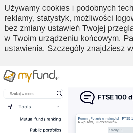
Używamy cookies i podobnych techno
reklamy, statystyk, możliwości logo
bez zmiany ustawień Twojej przegl
w Twoim urządzeniu końcowym. Pam
ustawienia. Szczegóły znajdziesz 
FTSE 100 
Tools
Mutual funds ranking
Forum
Pytanie o myfund.pl
→
FTSE 1
→
6 wpisów, 3 uczestników
Public portfolios
Strony:
1