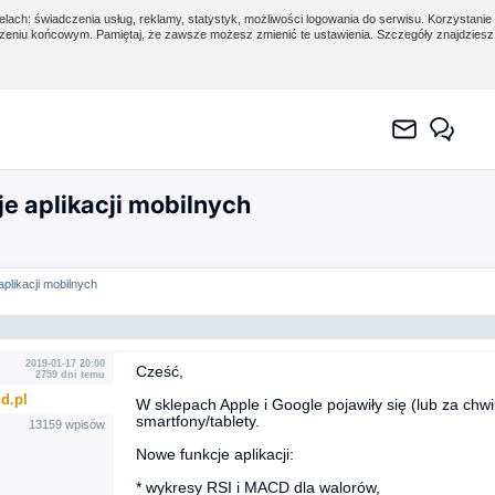
lach: świadczenia usług, reklamy, statystyk, możliwości logowania do serwisu. Korzystanie 
eniu końcowym. Pamiętaj, że zawsze możesz zmienić te ustawienia. Szczegóły znajdzies
e aplikacji mobilnych
plikacji mobilnych
2019-01-17 20:00
Cześć,
2759 dni temu
d.pl
W sklepach Apple i Google pojawiły się (lub za chwi
smartfony/tablety.
13159 wpisów
Nowe funkcje aplikacji:
* wykresy RSI i MACD dla walorów,