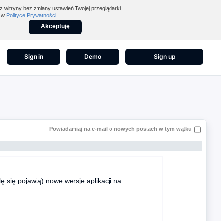
z witryny bez zmiany ustawień Twojej przeglądarki
z w
Polityce Prywatności
.
Akceptuję
Sign in
Demo
Sign up
Powiadamiaj na e-mail o nowych postach w tym wątku
lę się pojawią) nowe wersje aplikacji na