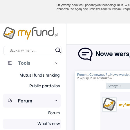
Używamy cookies i podobnych technologii m.in. w ce
oznacza, że będą one umieszczane w Twoim urządz
Nowe wersj
Tools
Mutual funds ranking
Forum
Co nowego?
→
Nowe wersje a
→
2 wpisy, 2 uczestników
Public portfolios
Strony:
1
Forum
myfun
Forum
What's new