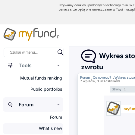
Używamy cookies i podobnych technologii m.in. w ce
oznacza, że będą one umieszczane w Twoim urządz
Wykres stop
Tools
zwrotu
Mutual funds ranking
Forum
Co nowego?
→
Wykres stopa 
→
7 wpisów, 3 uczestników
Public portfolios
Strony:
1
Forum
myfun
Forum
What's new