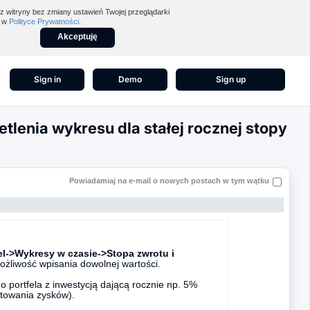
z witryny bez zmiany ustawień Twojej przeglądarki
z w
Polityce Prywatności
.
Akceptuję
Sign in
Demo
Sign up
lenia wykresu dla stałej rocznej stopy
Powiadamiaj na e-mail o nowych postach w tym wątku
l->Wykresy w czasie->Stopa zwrotu i
ożliwość wpisania dowolnej wartości.
portfela z inwestycją dającą rocznie np. 5%
towania zysków).