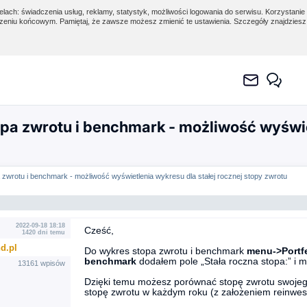
lach: świadczenia usług, reklamy, statystyk, możliwości logowania do serwisu. Korzystanie 
eniu końcowym. Pamiętaj, że zawsze możesz zmienić te ustawienia. Szczegóły znajdzies
a zwrotu i benchmark - możliwość wyświet
zwrotu i benchmark - możliwość wyświetlenia wykresu dla stałej rocznej stopy zwrotu
2022-09-18 18:18
Cześć,
1420 dni temu
d.pl
Do wykres stopa zwrotu i benchmark
menu->Portfe
benchmark
dodałem pole „Stała roczna stopa:” i m
13161 wpisów
Dzięki temu możesz porównać stopę zwrotu swojego 
stopę zwrotu w każdym roku (z założeniem reinwes