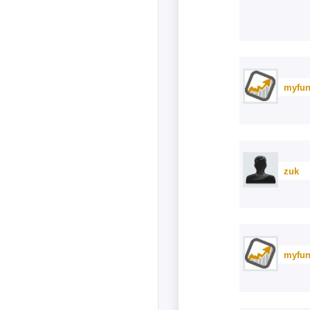
myfun
zuk
myfun