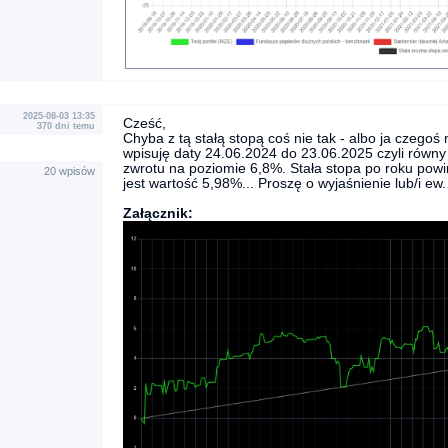
2025-08-03 13:35
Cześć,
370 dni temu
Chyba z tą stałą stopą coś nie tak - albo ja czegoś
wpisuję daty 24.06.2024 do 23.06.2025 czyli równy 
zwrotu na poziomie 6,8%. Stała stopa po roku pow
20 wpisów
jest wartość 5,98%... Proszę o wyjaśnienie lub/i ew
Załącznik: