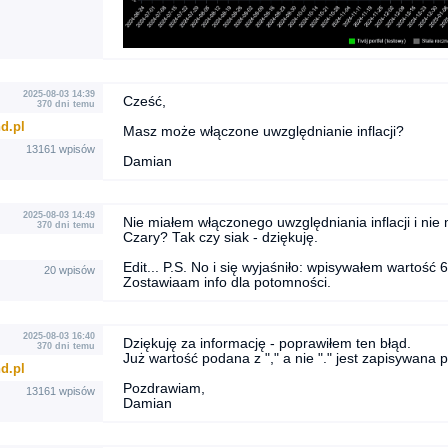
2025-08-03 14:39
Cześć,
370 dni temu
d.pl
Masz może włączone uwzględnianie inflacji?
13161 wpisów
Damian
2025-08-03 14:49
Nie miałem włączonego uwzględniania inflacji i nie m
370 dni temu
Czary? Tak czy siak - dziękuję.
Edit... P.S. No i się wyjaśniło: wpisywałem wartość 
20 wpisów
Zostawiaam info dla potomności.
2025-08-03 16:40
Dziękuję za informację - poprawiłem ten błąd.
370 dni temu
Już wartość podana z "," a nie "." jest zapisywana 
d.pl
Pozdrawiam,
13161 wpisów
Damian