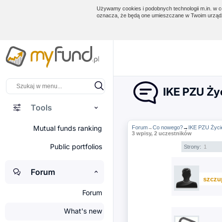
Używamy cookies i podobnych technologii m.in. w ce
oznacza, że będą one umieszczane w Twoim urządz
IKE PZU Życ
Tools
Mutual funds ranking
Forum
Co nowego?
→
IKE PZU Życie
→
3 wpisy, 2 uczestników
Public portfolios
Strony:
1
Forum
szczu
Forum
What's new