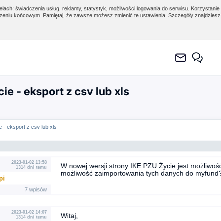
lach: świadczenia usług, reklamy, statystyk, możliwości logowania do serwisu. Korzystanie 
eniu końcowym. Pamiętaj, że zawsze możesz zmienić te ustawienia. Szczegóły znajdzies
ie - eksport z csv lub xls
 - eksport z csv lub xls
2023-01-02 13:58
W nowej wersji strony IKE PZU Życie jest możliwość 
1314 dni temu
możliwość zaimportowania tych danych do myfund
pi
7 wpisów
2023-01-02 14:07
Witaj,
1314 dni temu