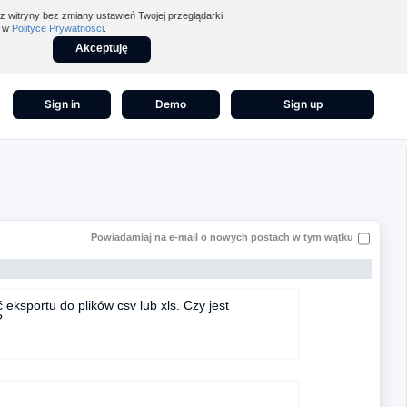
z witryny bez zmiany ustawień Twojej przeglądarki
z w
Polityce Prywatności
.
Akceptuję
Sign in
Demo
Sign up
Powiadamiaj na e-mail o nowych postach w tym wątku
eksportu do plików csv lub xls. Czy jest
?