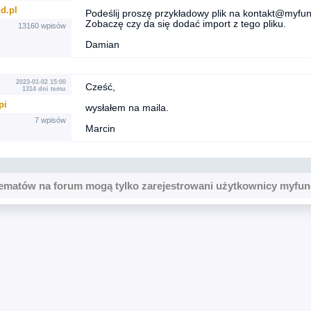
d.pl
Podeślij proszę przykładowy plik na kontakt@myfun
Zobaczę czy da się dodać import z tego pliku.
13160 wpisów
Damian
2023-01-02 15:00
Cześć,
1314 dni temu
pi
wysłałem na maila.
7 wpisów
Marcin
ematów na forum mogą tylko zarejestrowani użytkownicy myfun