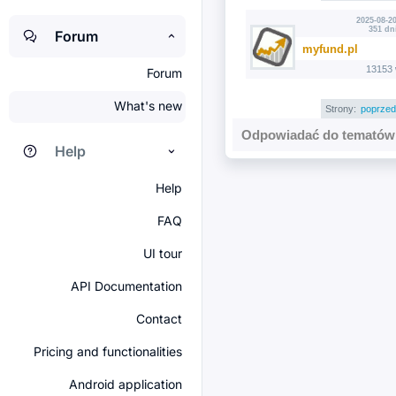
2025-08-20
351 dn
Forum
myfund.pl
13153 
Forum
What's new
Strony:
poprzed
Odpowiadać do tematów 
Help
Help
FAQ
UI tour
API Documentation
Contact
Pricing and functionalities
Android application