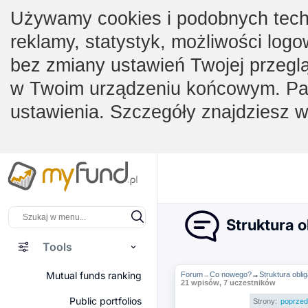
Używamy cookies i podobnych techno
reklamy, statystyk, możliwości logo
bez zmiany ustawień Twojej przegl
w Twoim urządzeniu końcowym. Pam
ustawienia. Szczegóły znajdziesz 
Struktura o
Tools
Mutual funds ranking
Forum
Co nowego?
→
Struktura obli
→
21 wpisów, 7 uczestników
Public portfolios
Strony:
poprzed