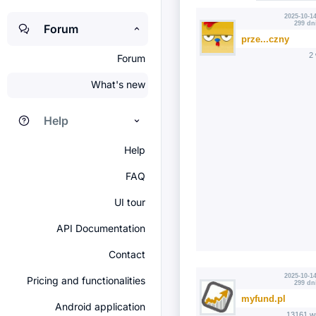
2025-10-14
299 dn
Forum
prze...czny
2
Forum
What's new
Help
Help
FAQ
UI tour
API Documentation
Contact
2025-10-14
Pricing and functionalities
299 dn
myfund.pl
Android application
13161 w