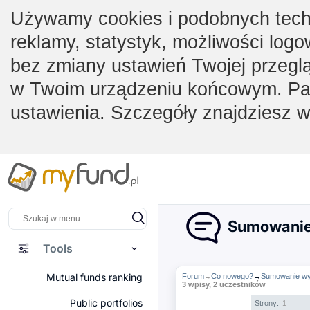
Używamy cookies i podobnych techno
reklamy, statystyk, możliwości logo
bez zmiany ustawień Twojej przegl
w Twoim urządzeniu końcowym. Pam
ustawienia. Szczegóły znajdziesz 
Sumowanie w
Tools
Mutual funds ranking
Forum
Co nowego?
→
Sumowanie wyni
→
3 wpisy, 2 uczestników
Public portfolios
Strony:
1