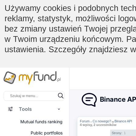
Używamy cookies i podobnych techno
reklamy, statystyk, możliwości logo
bez zmiany ustawień Twojej przegl
w Twoim urządzeniu końcowym. Pam
ustawienia. Szczegóły znajdziesz 
Binance AP
Tools
Mutual funds ranking
Forum
Co nowego?
→
Binance API
→
4 wpisy, 2 uczestników
Public portfolios
Strony:
1