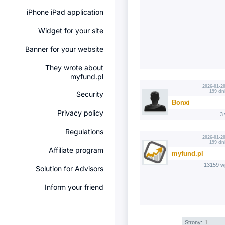
iPhone iPad application
Widget for your site
Banner for your website
They wrote about
myfund.pl
2026-01-20
199 dn
Security
Bonxi
Privacy policy
3
Regulations
2026-01-20
199 dn
Affiliate program
myfund.pl
13159 w
Solution for Advisors
Inform your friend
Strony:
1