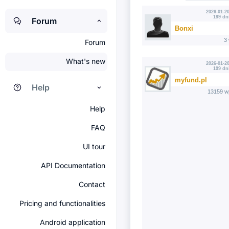
2026-01-20
199 dn
Forum
Bonxi
3
Forum
What's new
2026-01-20
199 dn
myfund.pl
Help
13159 w
Help
FAQ
UI tour
API Documentation
Contact
Pricing and functionalities
Android application