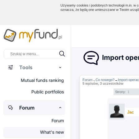
Używamy cookies i podobnych technologii m.in. w ce
oznacza, że będą one umieszczane w Twoim urządz
Import oper
Tools
Mutual funds ranking
Forum
Co nowego?
→
Import operacj
→
5 wpisów, 3 uczestników
Public portfolios
Strony:
1
Forum
Jac
Forum
What's new