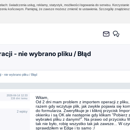
lach: świadczenia usług, reklamy, statystyk, możliwości logowania do serwisu. Korzystanie 
eniu końcowym. Pamiętaj, że zawsze możesz zmienić te ustawienia. Szczegóły znajdzies
acji - nie wybrano pliku / Błąd
i - nie wybrano pliku / Błąd
2026-04-14 12:33
Witam,
116 dni temu
Od 2 dni mam problem z importem operacji z pliku,
razem gdy wczytuje plik, jak zwykle pojawia się k
do formularza. Zweryfikuje je i kliknij przycisk Impo
2 wpisy
okienku i są OK ale następnie gdy klikam "Pobierz 
wybrałeś pliku z danymi!". Na prawo od przycisku W
tak nie było, robię wszystko tak jak zawsze... W
sprawdziłem w Edge i to samo :/