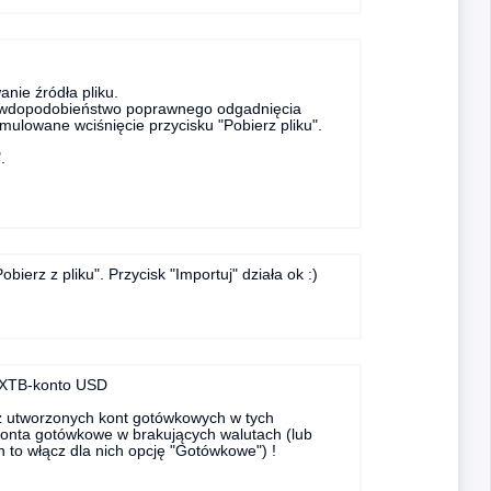
ie źródła pliku.
prawdopodobieństwo poprawnego odgadnięcia
ymulowane wciśnięcie przycisku "Pobierz pliku".
.
obierz z pliku". Przycisk "Importuj" działa ok :)
u XTB-konto USD
sz utworzonych kont gotówkowych w tych
konta gotówkowe w brakujących walutach (lub
h to włącz dla nich opcję "Gotówkowe") !