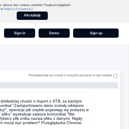
z witryny bez zmiany ustawień Twojej przeglądarki
z w
Polityce Prywatności
.
Akceptuję
Sign in
Demo
Sign up
Powiadamiaj na e-mail o nowych postach w tym wątku
 dokładniej chodzi o import z XTB, za każdym
omunikat "Zaimportowane dane zostały wklejone
rtuj!", operacje jak zwykle pojawiają się powyżej w
z pliku" wyskakuje zawsze komunikat "Nie
ybierz plik znika nazwa pliku z danymi. Nigdy
 czym może być problem? Przeglądarka Chrome,