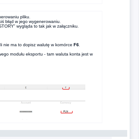
erowaniu pliku.
akiś błąd w jego wygenerowaniu.
ORY” wygląda to tak jak w załączniku.
eli nie ma to dopisz walutę w komórce
F6
.
wego modułu eksportu - tam waluta konta jest w