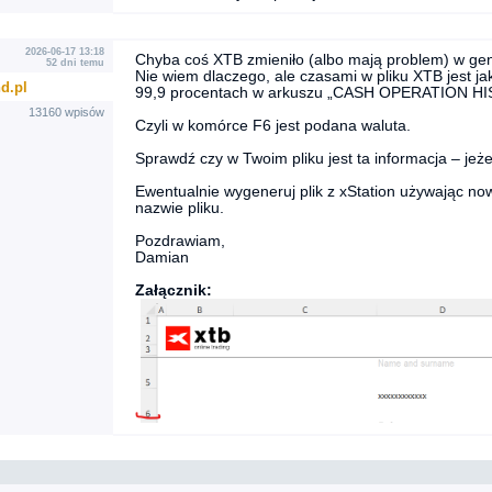
2026-06-17 13:18
Chyba coś XTB zmieniło (albo mają problem) w gen
52 dni temu
Nie wiem dlaczego, ale czasami w pliku XTB jest j
d.pl
99,9 procentach w arkuszu „CASH OPERATION HIST
13160 wpisów
Czyli w komórce F6 jest podana waluta.
Sprawdź czy w Twoim pliku jest ta informacja – jeż
Ewentualnie wygeneruj plik z xStation używając no
nazwie pliku.
Pozdrawiam,
Damian
Załącznik: