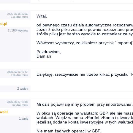
2026-04-14 12:46
Witaj,
116 dni temu
d.pl
od pewnego czasu działa automatyczne rozpoznawan
Jeżeli źródło pliku zostanie pewnie rozpoznane 
13160 wpisów
źródła pliku jest bardzo wysokie to zostaniesz za s
Wówczas wystarczy, że klikniesz przycisk "Importuj"
Pozdrawiam,
Damian
2026-04-14 12:59
Dziękuję, rzeczywiście nie trzeba klikać przycisku "P
116 dni temu
2 wpisy
2026-06-17 13:00
Mi dziś pojawił się inny problem przy importowani
52 dni temu
.wski
W pliku są operacje na walutach: GBP, ale nie ma
walutach. Wejdź w menu->Portfel->Konta i utwórz 
1 wpis
jeżeli są dodane konta inwestycyjne w tych walutac
Nie mam żadnych operacji w GBP.