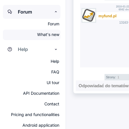
2010-01-23
6042 dn
Forum
myfund.pl
13163 
Forum
What's new
Help
Help
FAQ
Strony:
1
UI tour
Odpowiadać do tematów 
API Documentation
Contact
Pricing and functionalities
Android application