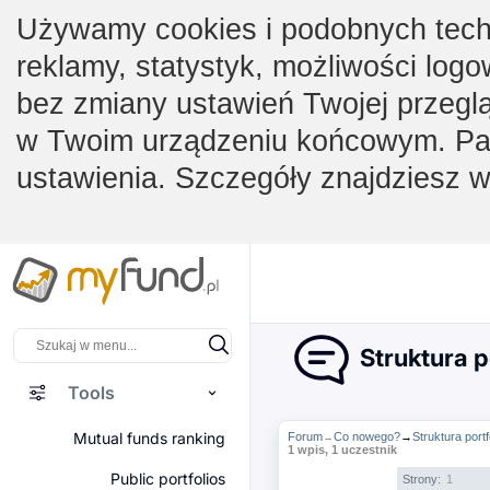
Używamy cookies i podobnych techno
reklamy, statystyk, możliwości logo
bez zmiany ustawień Twojej przegl
w Twoim urządzeniu końcowym. Pam
ustawienia. Szczegóły znajdziesz 
Struktura p
Tools
Mutual funds ranking
Forum
Co nowego?
→
Struktura port
→
1 wpis, 1 uczestnik
Public portfolios
Strony:
1