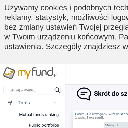
Używamy cookies i podobnych techno
reklamy, statystyk, możliwości logo
bez zmiany ustawień Twojej przegl
w Twoim urządzeniu końcowym. Pam
ustawienia. Szczegóły znajdziesz 
Skrót do sz
Tools
Mutual funds ranking
Forum
Co nowego?
→
Skrót do szcze
→
1 wpis, 1 uczestnik
Public portfolios
Strony:
1