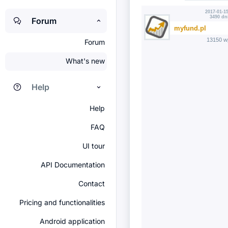
2017-01-15
3490 dn
Forum
myfund.pl
13150 w
Forum
What's new
Help
Help
FAQ
UI tour
API Documentation
Contact
Pricing and functionalities
Android application