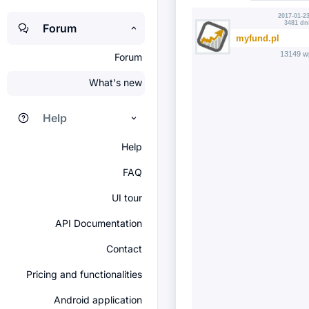
2017-01-23
3481 dn
Forum
myfund.pl
13149 w
Forum
What's new
Help
Help
FAQ
UI tour
API Documentation
Contact
Pricing and functionalities
Android application