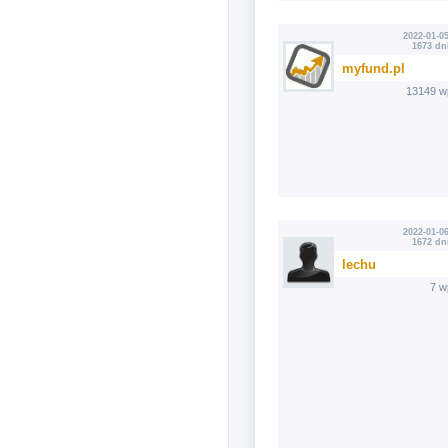
2022-01-05
1673 dn
myfund.pl
13149 w
2022-01-06
1672 dn
lechu
7 w