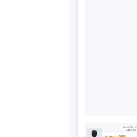
2017-02-10
3463 dn
romekk000