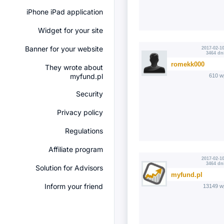
iPhone iPad application
Widget for your site
Banner for your website
2017-02-10
3464 dn
romekk000
They wrote about
myfund.pl
610 w
Security
Privacy policy
Regulations
Affiliate program
2017-02-10
3464 dn
Solution for Advisors
myfund.pl
Inform your friend
13149 w