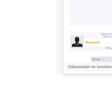
2022-01-31
1648 dn
Domino2
38 w
Strony:
1
Odpowiadać do tematów 