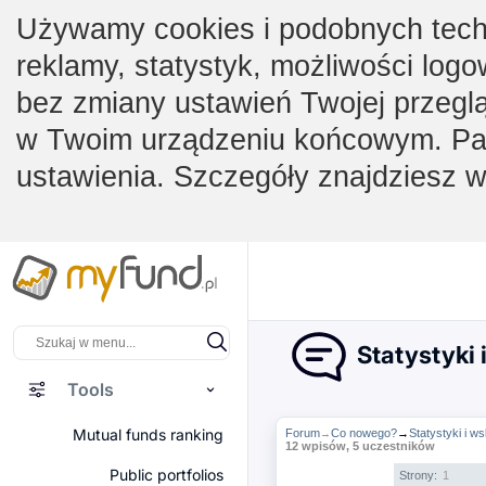
Używamy cookies i podobnych techno
reklamy, statystyk, możliwości logo
bez zmiany ustawień Twojej przegl
w Twoim urządzeniu końcowym. Pam
ustawienia. Szczegóły znajdziesz 
Statystyki 
Tools
Mutual funds ranking
Forum
Co nowego?
→
Statystyki i ws
→
12 wpisów, 5 uczestników
Public portfolios
Strony:
1