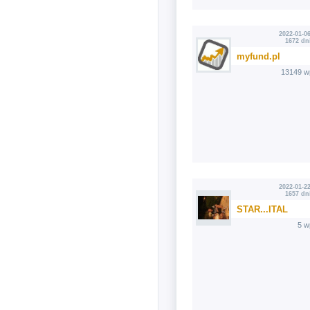
2022-01-06
1672 dn
myfund.pl
13149 w
2022-01-22
1657 dn
STAR...ITAL
5 w