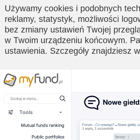
Używamy cookies i podobnych techno
reklamy, statystyk, możliwości logo
bez zmiany ustawień Twojej przegl
w Twoim urządzeniu końcowym. Pam
ustawienia. Szczegóły znajdziesz 
Nowe giełd
Tools
Mutual funds ranking
Forum
Co nowego?
→
Nowe giełdy z
→
1 wpis, 1 uczestnik
Public portfolios
Strony:
1