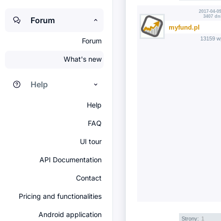
2017-04-09
3407 dn
Forum
myfund.pl
13159 w
Forum
What's new
Help
Help
FAQ
UI tour
API Documentation
Contact
Pricing and functionalities
Android application
Strony:
1