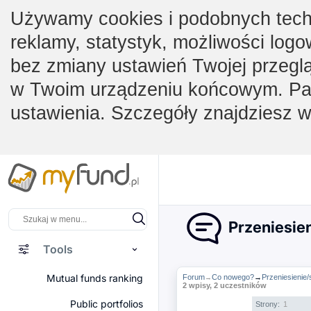
Używamy cookies i podobnych techno
reklamy, statystyk, możliwości logo
bez zmiany ustawień Twojej przegl
w Twoim urządzeniu końcowym. Pam
ustawienia. Szczegóły znajdziesz 
Przeniesien
Tools
Mutual funds ranking
Forum
Co nowego?
→
Przeniesienie/
→
2 wpisy, 2 uczestników
Public portfolios
Strony:
1