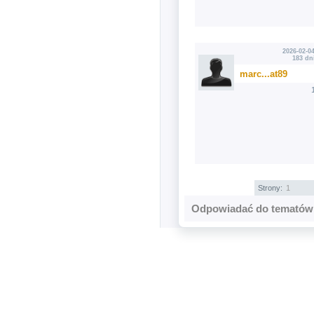
2026-02-04
183 dn
marc...at89
Strony:
1
Odpowiadać do tematów 