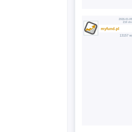
2026-01-09
210 dn
myfund.pl
13157 w