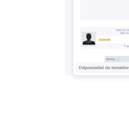
2026-01-11
208 dn
somek
7 w
Strony:
1
Odpowiadać do tematów 