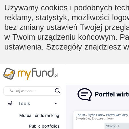
Używamy cookies i podobnych techno
reklamy, statystyk, możliwości logo
bez zmiany ustawień Twojej przegl
w Twoim urządzeniu końcowym. Pam
ustawienia. Szczegóły znajdziesz 
Portfel wir
Tools
Mutual funds ranking
Forum
Hyde Park
→
Portfel wirtualn
→
8 wpisów, 2 uczestników
Public portfolios
Strony:
1