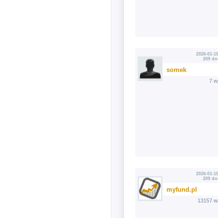
2026-01-10
209 dn
somek
7 w
2026-01-10
209 dn
myfund.pl
13157 w