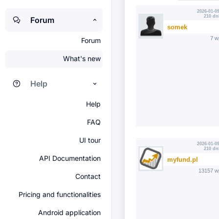
2026-01-09
210 dn
Forum
somek
7 w
Forum
What's new
Help
Help
FAQ
UI tour
2026-01-09
210 dn
API Documentation
myfund.pl
13157 w
Contact
Pricing and functionalities
Android application