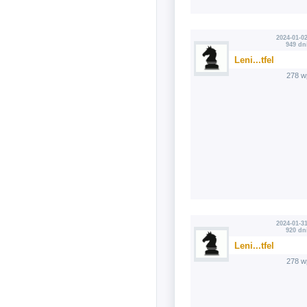
2024-01-02
949 dn
Leni...tfel
278 w
2024-01-31
920 dn
Leni...tfel
278 w