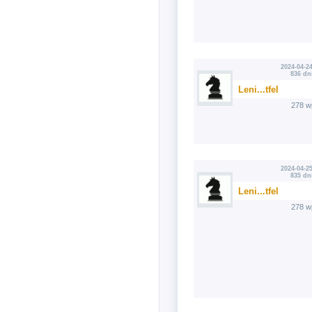
2024-04-24
836 dn
Leni...tfel
278 w
2024-04-25
835 dn
Leni...tfel
278 w