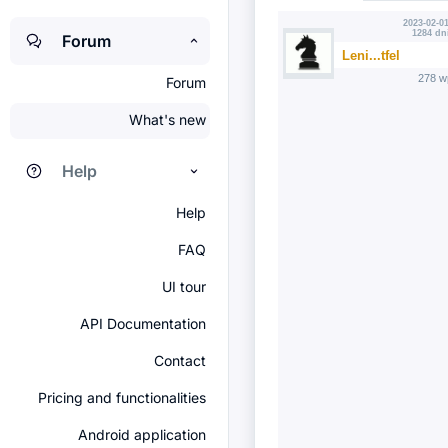
2023-02-01
1284 dn
Forum
Leni...tfel
278 w
Forum
What's new
Help
Help
FAQ
UI tour
API Documentation
Contact
Pricing and functionalities
Android application