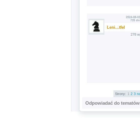
2024-08-03
735 dn
Leni...tfel
278 w
Strony:
1
2
3
n
Odpowiadać do tematów 