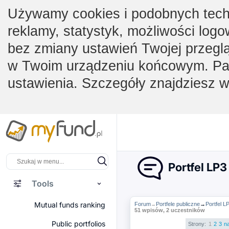
Używamy cookies i podobnych techno
reklamy, statystyk, możliwości logo
bez zmiany ustawień Twojej przegl
w Twoim urządzeniu końcowym. Pam
ustawienia. Szczegóły znajdziesz 
Portfel LP3
Tools
Mutual funds ranking
Forum
Portfele publiczne
→
Portfel L
→
51 wpisów, 2 uczestników
Public portfolios
Strony:
1
2
3
n