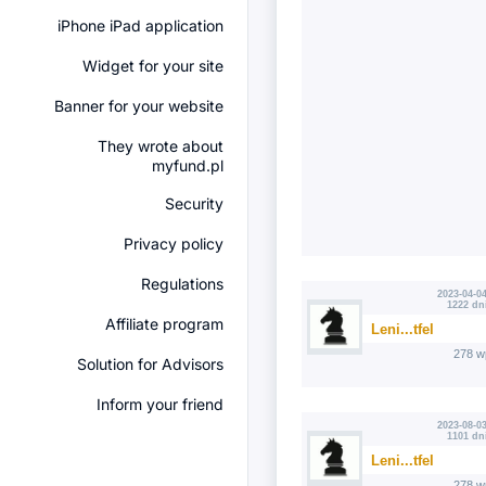
iPhone iPad application
Widget for your site
Banner for your website
They wrote about
myfund.pl
Security
Privacy policy
Regulations
2023-04-04
1222 dn
Affiliate program
Leni...tfel
278 w
Solution for Advisors
Inform your friend
2023-08-03
1101 dn
Leni...tfel
278 w