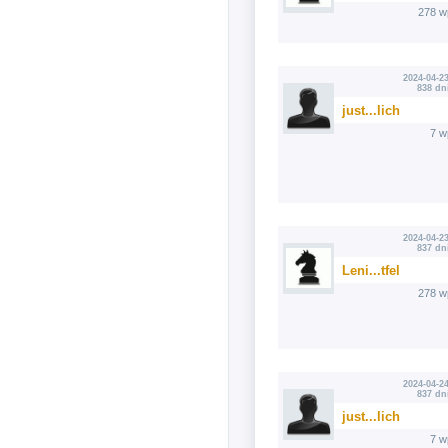
278 w
2024-04-23
838 dn
just...lich
7 w
2024-04-23
837 dn
Leni...tfel
278 w
2024-04-24
837 dn
just...lich
7 w