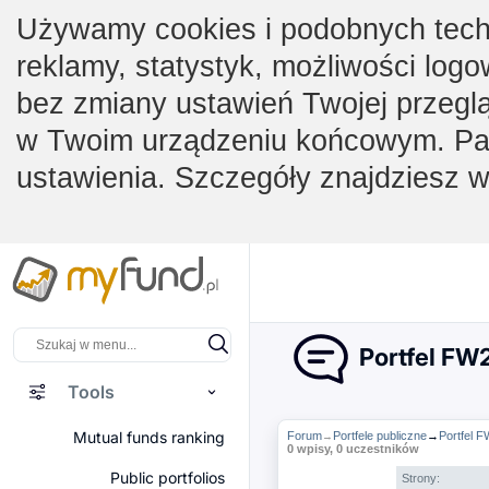
Używamy cookies i podobnych techno
reklamy, statystyk, możliwości logo
bez zmiany ustawień Twojej przegl
w Twoim urządzeniu końcowym. Pam
ustawienia. Szczegóły znajdziesz 
Portfel FW
Tools
Mutual funds ranking
Forum
Portfele publiczne
→
Portfel 
→
0 wpisy, 0 uczestników
Public portfolios
Strony: