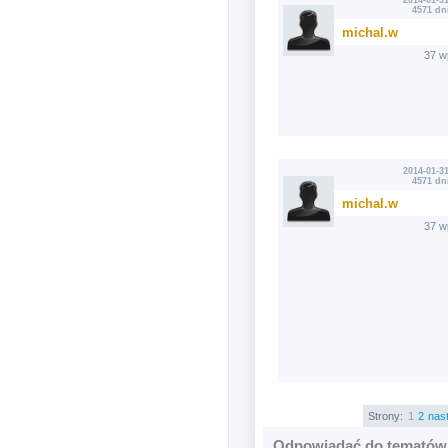
2014-01-31
4571 dn
michal.w
37 w
2014-01-31
4571 dn
michal.w
37 w
Strony:
1
2
nas
Odpowiadać do tematów 