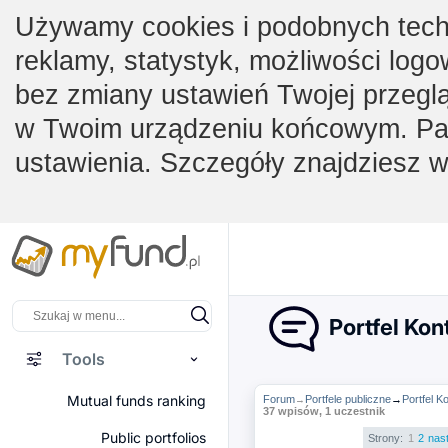
Używamy cookies i podobnych techno
reklamy, statystyk, możliwości logo
bez zmiany ustawień Twojej przegl
w Twoim urządzeniu końcowym. Pam
ustawienia. Szczegóły znajdziesz 
Portfel Kon
Tools
Mutual funds ranking
Forum
Portfele publiczne
→
Portfel K
→
37 wpisów, 1 uczestnik
Public portfolios
Strony:
1
2
nas