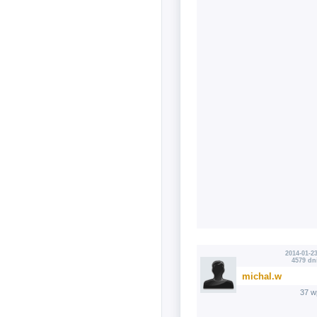
2014-01-23
4579 dn
michal.w
37 w