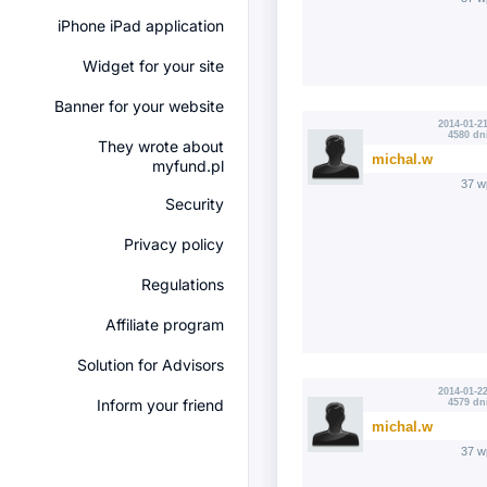
iPhone iPad application
Widget for your site
Banner for your website
2014-01-21
4580 dn
They wrote about
michal.w
myfund.pl
37 w
Security
Privacy policy
Regulations
Affiliate program
Solution for Advisors
2014-01-22
Inform your friend
4579 dn
michal.w
37 w