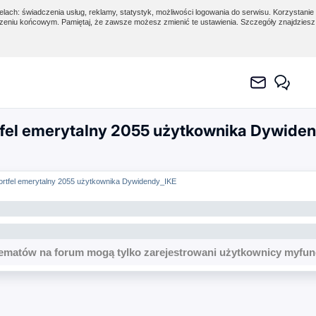
lach: świadczenia usług, reklamy, statystyk, możliwości logowania do serwisu. Korzystanie 
eniu końcowym. Pamiętaj, że zawsze możesz zmienić te ustawienia. Szczegóły znajdzies
tfel emerytalny 2055 użytkownika Dywide
Portfel emerytalny 2055 użytkownika Dywidendy_IKE
ematów na forum mogą tylko zarejestrowani użytkownicy myfun