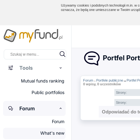
Używamy cookies i podobnych technologii m.in. w ce
oznacza, że będą one umieszczane w Twoim urządz
Portfel Por
Tools
Mutual funds ranking
Forum
Portfele publiczne
→
Portfel 
→
0 wpisy, 0 uczestników
Public portfolios
Strony:
Strony:
Forum
Odpowiadać do t
Forum
What's new