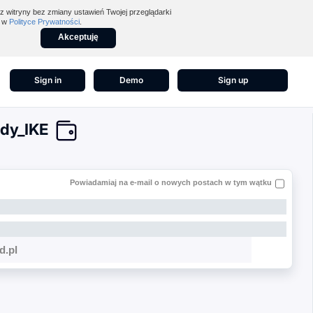
z witryny bez zmiany ustawień Twojej przeglądarki
z w
Polityce Prywatności
.
Akceptuję
Sign in
Demo
Sign up
ndy_IKE
Powiadamiaj na e-mail o nowych postach w tym wątku
d.pl