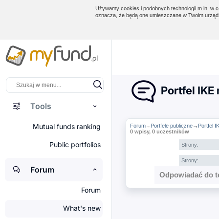
Używamy cookies i podobnych technologii m.in. w ce
oznacza, że będą one umieszczane w Twoim urządz
Portfel IKE
Tools
Mutual funds ranking
Forum
Portfele publiczne
→
Portfel 
→
0 wpisy, 0 uczestników
Public portfolios
Strony:
Strony:
Forum
Odpowiadać do t
Forum
What's new