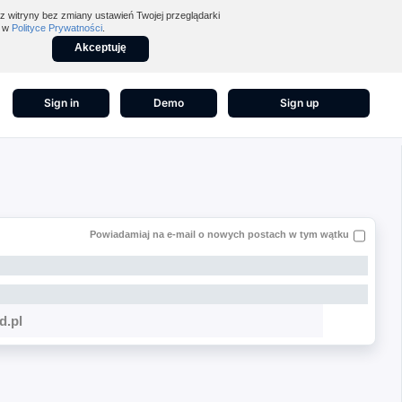
z witryny bez zmiany ustawień Twojej przeglądarki
z w
Polityce Prywatności
.
Akceptuję
Sign in
Demo
Sign up
Powiadamiaj na e-mail o nowych postach w tym wątku
d.pl