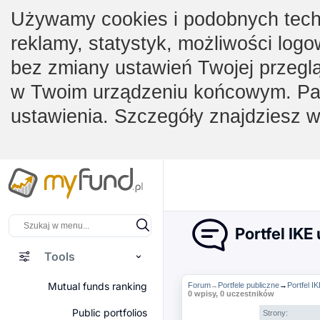
Używamy cookies i podobnych techno
reklamy, statystyk, możliwości logo
bez zmiany ustawień Twojej przegl
w Twoim urządzeniu końcowym. Pam
ustawienia. Szczegóły znajdziesz 
Portfel IKE
Tools
Mutual funds ranking
Forum
Portfele publiczne
→
Portfel I
→
0 wpisy, 0 uczestników
Public portfolios
Strony: