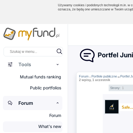
Używamy cookies i podobnych technologii m.in. w ce
oznacza, że będą one umieszczane w Twoim urządz
Portfel Jun
Tools
Mutual funds ranking
Forum
Portfele publiczne
→
Portfel 
→
2 wpisy, 1 uczestnik
Public portfolios
Strony:
1
Forum
Safe..
Forum
What's new