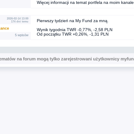
Więcej informacji na temat portfela na moim kanale
2026-02-14 13:00
Pierwszy tydzień na My Fund za mną.
174 dni temu
.ance
Wynik tygodnia TWR -0,77%, -2,58 PLN
Od początku TWR +0,26%, -1,31 PLN
5 wpisów
ematów na forum mogą tylko zarejestrowani użytkownicy myfun