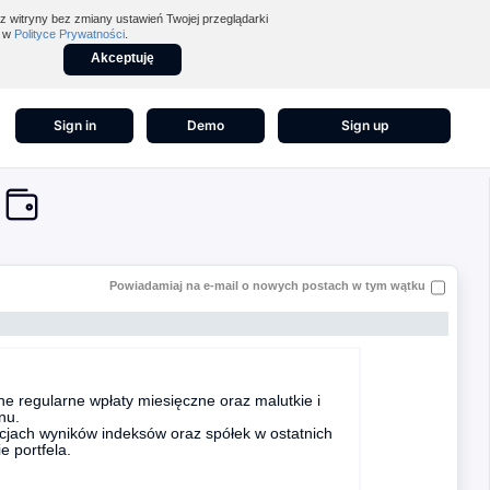
z witryny bez zmiany ustawień Twojej przeglądarki
z w
Polityce Prywatności
.
Akceptuję
Sign in
Demo
Sign up
Powiadamiaj na e-mail o nowych postach w tym wątku
e regularne wpłaty miesięczne oraz malutkie i
nu.
acjach wyników indeksów oraz spółek w ostatnich
 portfela.