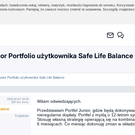
lach: świadczenia usług, reklamy, statystyk, możliwości logowania do serwisu. Korzystanie 
eniu końcowym. Pamiętaj, że zawsze możesz zmienić te ustawienia. Szczegóły znajdzies
ior Portfolio użytkownika Safe Life Balance
Junior Portfolio użytkownika Safe Life Balance
2026-02-07 19:26
Witam odwiedzających.
180 dni temu
.ance
Przedstawiam Portfel Junior, gdzie będą dokonywan
nieregularne dopłaty. Portfel z myślą o 12-letnim sy
5 wpisów
Stosuję własną strategię opierającą się na kombin
6 miesiącach. Co miesiąc dokonuję zmian w składzie