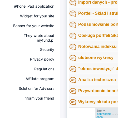
Import danych - pr
iPhone iPad application
Portfel - Skład i str
Widget for your site
Podsumowanie portf
Banner for your website
They wrote about
Obsługa portfeli Sk
myfund.pl
Notowania indeksu
Security
ulubione wykresy
Privacy policy
"okres inwestycji" 
Regulations
Affiliate program
Analiza techniczna
Solution for Advisors
Przywrócenie benc
Inform your friend
Wykresy składu por
Strony:
poprzednia
1
2
ępna