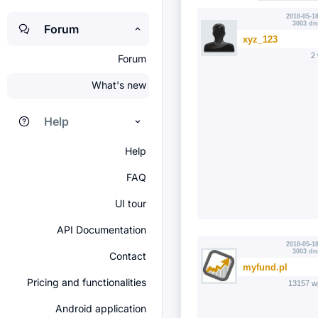
2018-05-18
3003 dn
Forum
xyz_123
2
Forum
What's new
Help
Help
FAQ
UI tour
API Documentation
2018-05-18
3003 dn
Contact
myfund.pl
Pricing and functionalities
13157 w
Android application