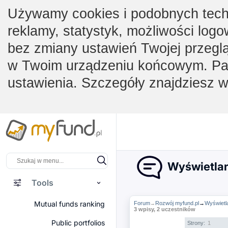
Używamy cookies i podobnych techno
reklamy, statystyk, możliwości logo
bez zmiany ustawień Twojej przegl
w Twoim urządzeniu końcowym. Pam
ustawienia. Szczegóły znajdziesz 
Wyświetlan
Tools
Mutual funds ranking
Forum
Rozwój myfund.pl
→
Wyświetla
→
3 wpisy, 2 uczestników
Public portfolios
Strony:
1