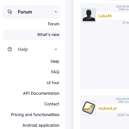
2019-08-09
2558 dn
Forum
Lebo44
14 w
Forum
What's new
Help
Help
FAQ
UI tour
API Documentation
2019-08-09
2557 dn
Contact
myfund.pl
Pricing and functionalities
13167 w
Android application