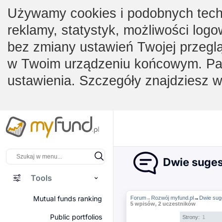
Używamy cookies i podobnych techno
reklamy, statystyk, możliwości logo
bez zmiany ustawień Twojej przegl
w Twoim urządzeniu końcowym. Pam
ustawienia. Szczegóły znajdziesz 
Dwie suges
Tools
Mutual funds ranking
Forum
Rozwój myfund.pl
→
Dwie sug
→
5 wpisów, 2 uczestników
Public portfolios
Strony:
1