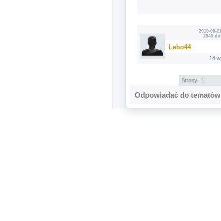
2019-08-21
2545 dn
Lebo44
14 w
Strony:
1
Odpowiadać do tematów 