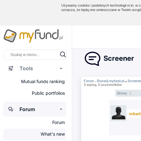
Używamy cookies i podobnych technologii m.in. w ce
oznacza, że będą one umieszczane w Twoim urządz
Screener
Tools
Mutual funds ranking
Forum
Rozwój myfund.pl
→
Screene
→
3 wpisy, 3 uczestników
Public portfolios
Strony:
1
Forum
mbart
Forum
What's new