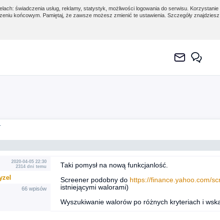
lach: świadczenia usług, reklamy, statystyk, możliwości logowania do serwisu. Korzystanie 
eniu końcowym. Pamiętaj, że zawsze możesz zmienić te ustawienia. Szczegóły znajdzies
r
2020-04-05 22:30
Taki pomysł na nową funkcjanlość.
2314 dni temu
yzel
Screener podobny do
https://finance.yahoo.com/sc
istniejącymi walorami)
66 wpisów
Wyszukiwanie walorów po różnych kryteriach i wsk