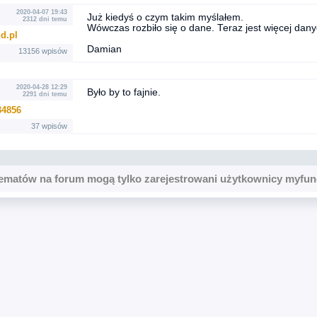
2020-04-07 19:43
Już kiedyś o czym takim myślałem.
2312 dni temu
Wówczas rozbiło się o dane. Teraz jest więcej dan
d.pl
Damian
13156 wpisów
2020-04-28 12:29
Było by to fajnie.
2291 dni temu
4856
37 wpisów
ematów na forum mogą tylko zarejestrowani użytkownicy myfun