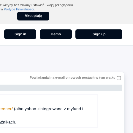
z witryny bez zmiany ustawień Twojej przeglądarki
z w
Polityce Prywatności
.
Akceptuję
Sign in
Demo
Sign up
Powiadamiaj na e-mail o nowych postach w tym wątku
reener/
(albo yahoo zintegrowane z myfund i
aźnikach.