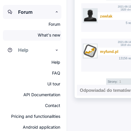
2021-08-13
1820 dn
Forum
zewlak
5 w
Forum
What's new
2021-08-14
1819 dn
Help
myfund.pl
13156 w
Help
FAQ
Strony:
1
UI tour
Odpowiadać do tematów 
API Documentation
Contact
Pricing and functionalities
Android application