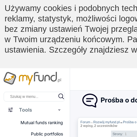
Używamy cookies i podobnych techno
reklamy, statystyk, możliwości logo
bez zmiany ustawień Twojej przegl
w Twoim urządzeniu końcowym. Pam
ustawienia. Szczegóły znajdziesz 
Prośba o do
Tools
Mutual funds ranking
Forum
Rozwój myfund.pl
→
Prośba o
→
2 wpisy, 2 uczestników
Public portfolios
Strony:
1