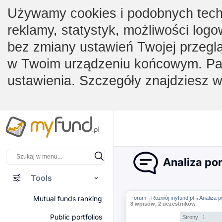
Używamy cookies i podobnych techno
reklamy, statystyk, możliwości logo
bez zmiany ustawień Twojej przegl
w Twoim urządzeniu końcowym. Pam
ustawienia. Szczegóły znajdziesz 
Analiza po
Tools
Mutual funds ranking
Forum
Rozwój myfund.pl
→
Analiza 
→
8 wpisów, 2 uczestników
Public portfolios
Strony:
1