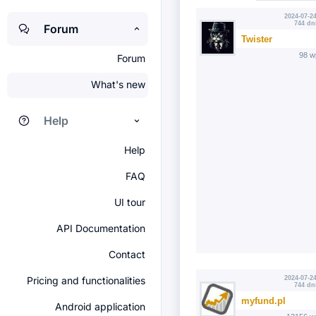
2024-07-24
744 dn
Forum
Twister
98 w
Forum
What's new
Help
Help
FAQ
UI tour
API Documentation
Contact
Pricing and functionalities
2024-07-24
744 dn
myfund.pl
Android application