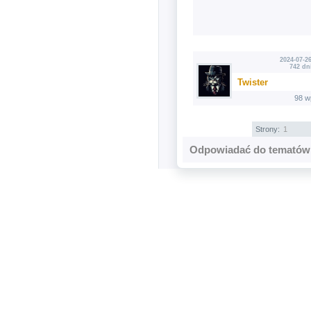
2024-07-26
742 dn
Twister
98 w
Strony:
1
Odpowiadać do tematów 