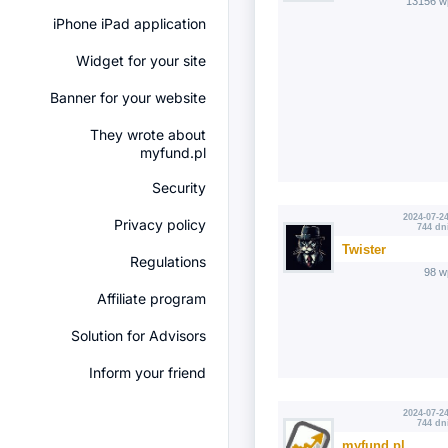
13156 w
iPhone iPad application
Widget for your site
Banner for your website
They wrote about
myfund.pl
Security
2024-07-24
Privacy policy
744 dn
Twister
Regulations
98 w
Affiliate program
Solution for Advisors
Inform your friend
2024-07-24
744 dn
myfund.pl