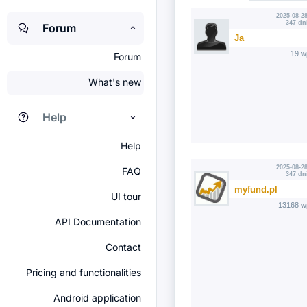
2025-08-28
347 dn
Forum
Ja
19 w
Forum
What's new
Help
Help
2025-08-28
FAQ
347 dn
myfund.pl
UI tour
13168 w
API Documentation
Contact
Pricing and functionalities
Android application