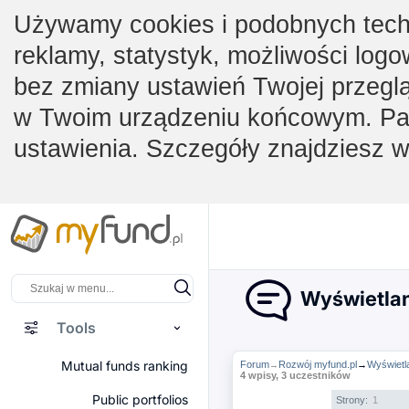
Używamy cookies i podobnych techno
reklamy, statystyk, możliwości logo
bez zmiany ustawień Twojej przegl
w Twoim urządzeniu końcowym. Pam
ustawienia. Szczegóły znajdziesz 
Wyświetlan
Tools
Mutual funds ranking
Forum
Rozwój myfund.pl
→
Wyświetl
→
4 wpisy, 3 uczestników
Public portfolios
Strony:
1