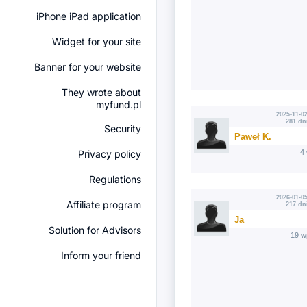
iPhone iPad application
Widget for your site
Banner for your website
They wrote about
myfund.pl
2025-11-02
281 dn
Security
Paweł K.
Privacy policy
4
Regulations
2026-01-05
Affiliate program
217 dn
Ja
Solution for Advisors
19 w
Inform your friend