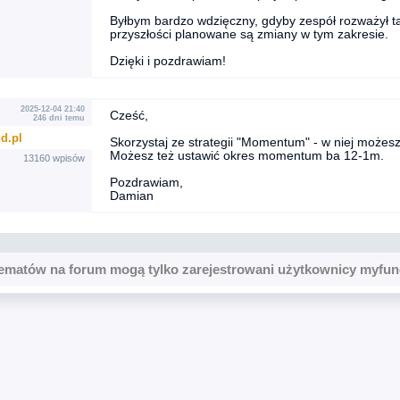
Byłbym bardzo wdzięczny, gdyby zespół rozważył ta
przyszłości planowane są zmiany w tym zakresie.
Dzięki i pozdrawiam!
2025-12-04 21:40
Cześć,
246 dni temu
d.pl
Skorzystaj ze strategii "Momentum" - w niej możes
Możesz też ustawić okres momentum ba 12-1m.
13160 wpisów
Pozdrawiam,
Damian
ematów na forum mogą tylko zarejestrowani użytkownicy myfun