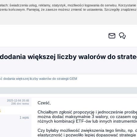
lach: świadczenia usług, reklamy, statystyk, możliwości logowania do serwisu. Korzystanie 
eniu końcowym. Pamiętaj, że zawsze możesz zmienić te ustawienia. Szczegóły znajdzies
odania większej liczby walorów do strate
ć dodania większej liczby walorów do strategii GEM
2025-12-04 20:46
Cześć,
246 dni temu
k
Chciałbym zgłosić propozycję i jednocześnie prośbę
można dodać maksymalnie 3 walory, co czasem ogra
1 wpis
różnych kombinacji ETF-ów lub innych instrumentó
Czy byłaby możliwość zwiększenia tego limitu, np.
elastyczność i pozwoliło lepiej dopasować strategi