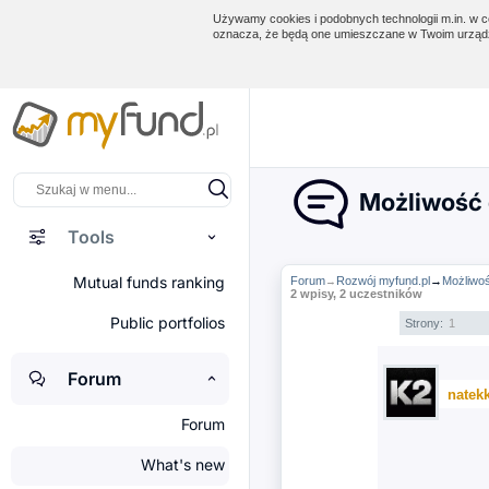
Używamy cookies i podobnych technologii m.in. w ce
oznacza, że będą one umieszczane w Twoim urządz
Możliwość d
Tools
Mutual funds ranking
Forum
Rozwój myfund.pl
→
Możliwoś
→
2 wpisy, 2 uczestników
Public portfolios
Strony:
1
Forum
natek
Forum
What's new