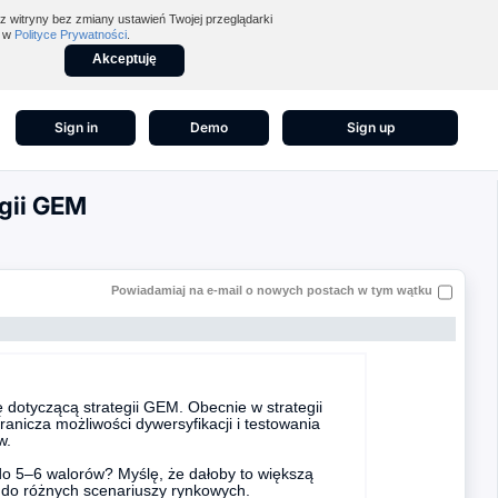
z witryny bez zmiany ustawień Twojej przeglądarki
z w
Polityce Prywatności
.
Akceptuję
Sign in
Demo
Sign up
gii GEM
Powiadamiaj na e-mail o nowych postach w tym wątku
 dotyczącą strategii GEM. Obecnie w strategii
nicza możliwości dywersyfikacji i testowania
w.
 do 5–6 walorów? Myślę, że dałoby to większą
e do różnych scenariuszy rynkowych.