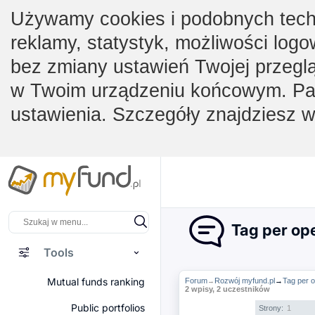
Używamy cookies i podobnych techno
reklamy, statystyk, możliwości logo
bez zmiany ustawień Twojej przegl
w Twoim urządzeniu końcowym. Pam
ustawienia. Szczegóły znajdziesz 
Tag per op
Tools
Mutual funds ranking
Forum
Rozwój myfund.pl
→
Tag per 
→
2 wpisy, 2 uczestników
Public portfolios
Strony:
1