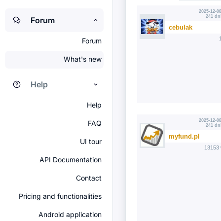
2025-12-08
241 dn
Forum
cebulak
Forum
What's new
Help
Help
2025-12-08
FAQ
241 dn
myfund.pl
UI tour
13153 
API Documentation
Contact
Pricing and functionalities
Android application