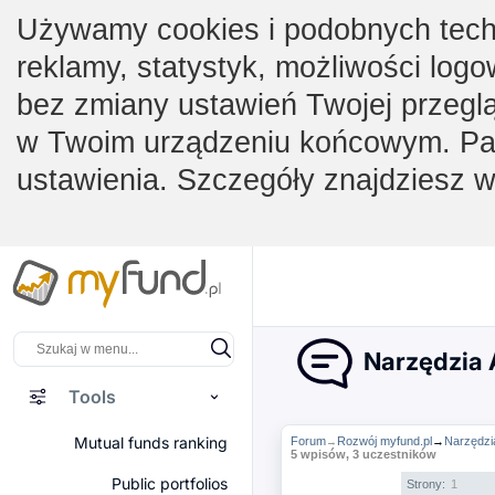
Używamy cookies i podobnych techno
reklamy, statystyk, możliwości logo
bez zmiany ustawień Twojej przegl
w Twoim urządzeniu końcowym. Pam
ustawienia. Szczegóły znajdziesz 
Narzędzia A
Tools
Mutual funds ranking
Forum
Rozwój myfund.pl
→
Narzędzia
→
5 wpisów, 3 uczestników
Public portfolios
Strony:
1