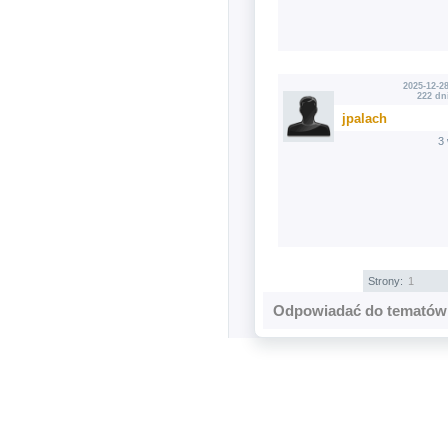
2025-12-28
222 dn
jpalach
3
Strony:
1
Odpowiadać do tematów 