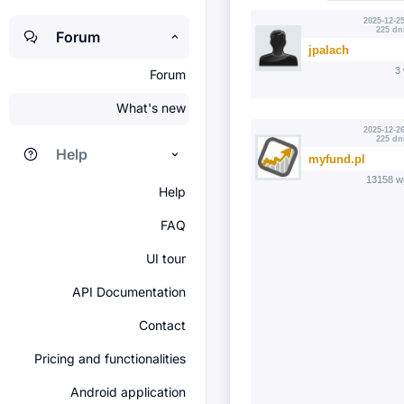
2025-12-25
225 dn
Forum
jpalach
3
Forum
What's new
2025-12-26
225 dn
Help
myfund.pl
13158 w
Help
FAQ
UI tour
API Documentation
Contact
Pricing and functionalities
Android application