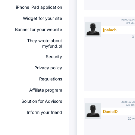
iPhone iPad application
Widget for your site
2025-12-26
224 dn
Banner for your website
jpalach
3
They wrote about
myfund.pl
Security
Privacy policy
Regulations
Affiliate program
Solution for Advisors
2025-12-28
222 dn
DanielD
Inform your friend
20 w