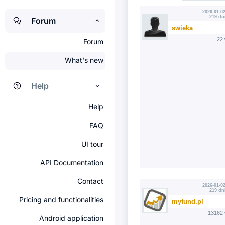
2026-01-02
219 dn
Forum
swieka
22
Forum
What's new
Help
Help
FAQ
UI tour
API Documentation
Contact
2026-01-02
219 dn
Pricing and functionalities
myfund.pl
13162 
Android application