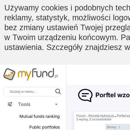
Używamy cookies i podobnych techno
reklamy, statystyk, możliwości logo
bez zmiany ustawień Twojej przegl
w Twoim urządzeniu końcowym. Pam
ustawienia. Szczegóły znajdziesz 
Porftel wzo
Tools
Mutual funds ranking
Forum
Rozwój myfund.pl
→
Porftel w
→
2 wpisy, 2 uczestników
Public portfolios
Strony:
1