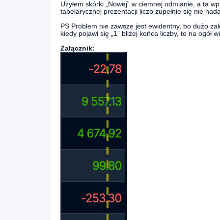
Użyłem skórki „Nowej” w ciemnej odmianie, a ta wpr
tabelarycznej prezentacji liczb zupełnie się nie nada
PS Problem nie zawsze jest ewidentny, bo dużo zależy
kiedy pojawi się „1” bliżej końca liczby, to na ogół w
Załącznik: