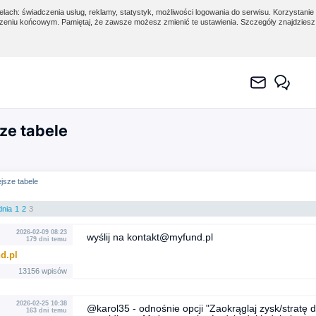
lach: świadczenia usług, reklamy, statystyk, możliwości logowania do serwisu. Korzystanie 
eniu końcowym. Pamiętaj, że zawsze możesz zmienić te ustawienia. Szczegóły znajdzies
ze tabele
ejsze tabele
dnia
1
2
3
2026-02-09 08:23
wyślij na kontakt@myfund.pl
179 dni temu
d.pl
13156 wpisów
2026-02-25 10:38
@karol35 - odnośnie opcji "Zaokrąglaj zysk/stratę do
163 dni temu