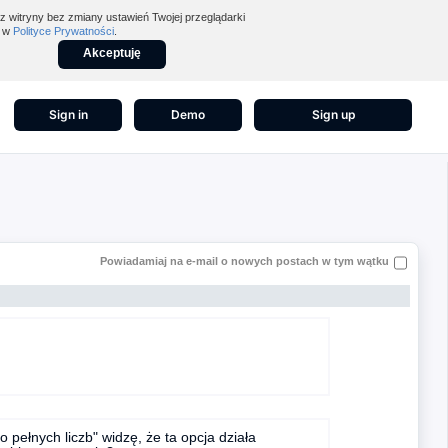
z witryny bez zmiany ustawień Twojej przeglądarki
z w
Polityce Prywatności
.
Akceptuję
Sign in
Demo
Sign up
Powiadamiaj na e-mail o nowych postach w tym wątku
 pełnych liczb" widzę, że ta opcja działa