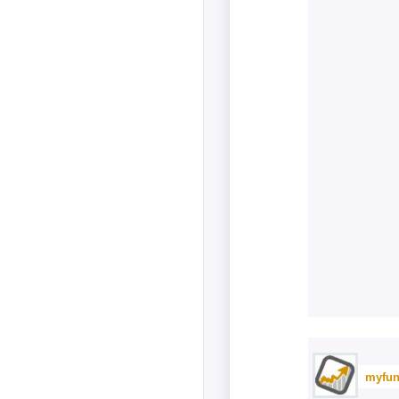
myfun