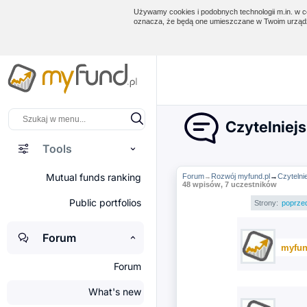
Używamy cookies i podobnych technologii m.in. w ce
oznacza, że będą one umieszczane w Twoim urządz
Czytelniejs
Tools
Mutual funds ranking
Forum
Rozwój myfund.pl
→
Czytelni
→
48 wpisów, 7 uczestników
Public portfolios
Strony:
poprze
Forum
myfun
Forum
What's new