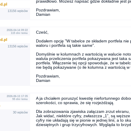
prawidłowo. Możesz napisać gdzie dokładnie jest p
d.pl
Pozdrawiam,
13156 wpisów
Damian
2026-04-14 09:22
Cześć,
115 dni temu
d.pl
Dodałem opcję "W tabelce ze składem portfela nie p
waloru i portfela są takie same".
13156 wpisów
Domyślnie w kolumnach z wartością w walucie notowa
waluta przeliczenia portfela pokazywana jest taka
portfela. Włączenie tej opcji spowoduje, że w tabel
nie będą pokazywane (o ile kolumna z wartością w 
Pozdrawiam,
Damian
2026-06-13 17:35
A ja chciałem poruszyć kwestię niefortunnego doboru
55 dni temu
szerokości, co sprawia, że się rozjeżdżają.
e
Dla zobrazowania zjawiska załączam zrzut ekranu, 
30 wpisów
Jak widać, niektóre cyfry, zwłaszcza „1”, są wężs
cyfry nie układają się w pionie w jednej linii, a to 
dziesiętnych i grup trzycyfrowych. Wygląda to brzydk