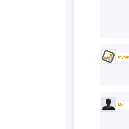
myfun
Me