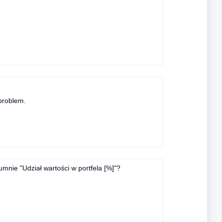
 problem.
umnie "Udział wartości w portfela [%]"?