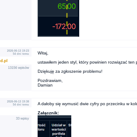
2026-06-13 19:23
Witaj,
54 dni temu
d.pl
ustawiłem jeden styl, który powinien rozwiązać ten
13156 wpisów
Dziękuję za zgłoszenie problemu!
Pozdrawiam,
Damian
2026-06-13 19:38
A dałoby się wymusić dwie cyfry po przecinku w kol
54 dni temu
Załącznik:
33 wpisy