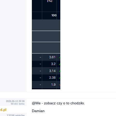
2026-06-13 20:36
@Me - zobacz czy o to chodziło.
54 dni temu
d.pl
Damian
13156 wpisów