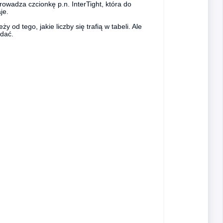
owadza czcionkę p.n. InterTight, która do
je.
 od tego, jakie liczby się trafią w tabeli. Ale
idać.