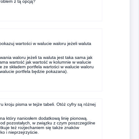
roblem z tą opcją?
okazuj wartości w walucie waloru jeżeli waluta
nia waloru jeżeli ta waluta jest taka sama jak
 sama wartość jak wartość w kolumnie w walucie
ce ze składem portfela wartości w walucie waloru
walucie portfela będzie pokazana).
 kroju pisma w tejże tabeli. Otóż cyfry są różnej
na który naniosłem dodatkową linię pionową.
ze od pozostałych, w związku z czym poszczególne
skutkuje też rozjechaniem się także znaków
o i nieprzejrzyście.